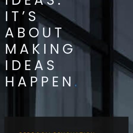
IDEAS.
PIEC
IT’S
OF A
D
ABOUT
INSP
MAKING
BY
IDEAS
GREA
HAPPEN
.
DESI